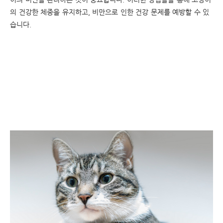
의
건강한
체중을
유지하고
,
비만으로
인한
건강
문제를
예방할
수
있
습니다
.