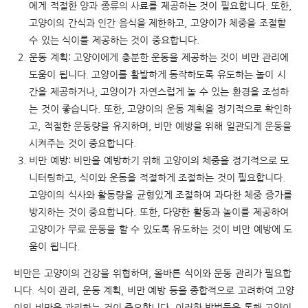
에게 적절한 양과 종류의 사료를 제공하는 것이 필요합니다. 또한,
고양이의 간식과 인간 음식을 제한하고, 고양이가 체중을 조절할
수 있는 식이를 제공하는 것이 중요합니다.
운동 계획: 고양이에게 충분한 운동을 제공하는 것이 비만 관리에
도움이 됩니다. 고양이를 활발하게 동작하도록 유도하는 놀이 시
간을 제공하거나, 고양이가 자연스럽게 놀 수 있는 환경을 조성하
는 것이 좋습니다. 또한, 고양이의 운동 계획을 정기적으로 확인하
고, 적절한 운동량을 유지하며, 비만 예방을 위해 일관되게 운동을
시켜주는 것이 중요합니다.
비만 예방: 비만을 예방하기 위해 고양이의 체중을 정기적으로 모
니터링하고, 식이와 운동을 적절하게 조절하는 것이 필요합니다.
고양이의 식사와 활동량을 균형있게 조절하여 과다한 체중 증가를
방지하는 것이 중요합니다. 또한, 다양한 활동과 놀이를 제공하여
고양이가 무료 운동을 할 수 있도록 유도하는 것이 비만 예방에 도
움이 됩니다.
비만은
고양이의
건강을
위협하며
,
올바른
식이와
운동
관리가
필요합
니다
.
식이
관리
,
운동
계획
,
비만
예방
등을
종합적으로
고려하여
고양
이의
비만을
관리하는
것이
중요합니다
.
이러한
방법들을
통해
고양이