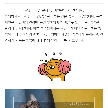
고양이 비만 관리 ft. 비만원인 시작합니다.
안녕하세요
!
고양이의
건강을
관리하는
것은
중요한
책임입니다
.
특히
비만은
고양이의
건강에
부정적인
영향을
미칠
수
있으므로
,
적절한
관리가
필요합니다
.
이번
포스팅에서는
고양이의
비만을
관리하는
방
법에
대해
알아보려고
합니다
.
고양이의
체중을
적절하게
유지하고
,
건
강하게
키우는
방법에
대해
함께
알아보도록
하겠습니다
.