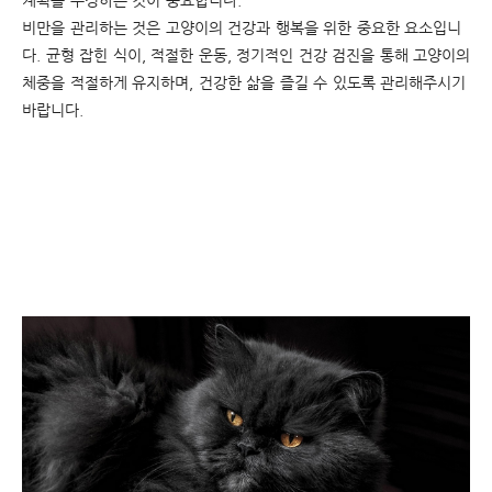
계획을 수정하는 것이 중요합니다.
비만을
관리하는
것은
고양이의
건강과
행복을
위한
중요한
요소입니
다
.
균형
잡힌
식이
,
적절한
운동
,
정기적인
건강
검진을
통해
고양이의
체중을
적절하게
유지하며
,
건강한
삶을
즐길
수
있도록
관리해주시기
바랍니다
.