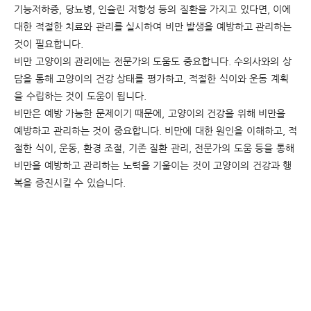
기능저하증, 당뇨병, 인슐린 저항성 등의 질환을 가지고 있다면, 이에
대한 적절한 치료와 관리를 실시하여 비만 발생을 예방하고 관리하는
것이 필요합니다.
비만 고양이의 관리에는 전문가의 도움도 중요합니다. 수의사와의 상
담을 통해 고양이의 건강 상태를 평가하고, 적절한 식이와 운동 계획
을 수립하는 것이 도움이 됩니다.
비만은
예방
가능한
문제이기
때문에
,
고양이의
건강을
위해
비만을
예방하고
관리하는
것이
중요합니다
.
비만에
대한
원인을
이해하고
,
적
절한
식이
,
운동
,
환경
조절
,
기존
질환
관리
,
전문가의
도움
등을
통해
비만을
예방하고
관리하는
노력을
기울이는
것이
고양이의
건강과
행
복을
증진시킬
수
있습니다
.