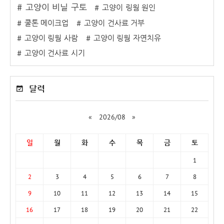
고양이 비닐 구토
고양이 링웜 원인
쿨톤 메이크업
고양이 건사료 거부
고양이 링웜 사람
고양이 링웜 자연치유
고양이 건사료 시기
달력
«
2026/08
»
일
월
화
수
목
금
토
1
2
3
4
5
6
7
8
9
10
11
12
13
14
15
16
17
18
19
20
21
22