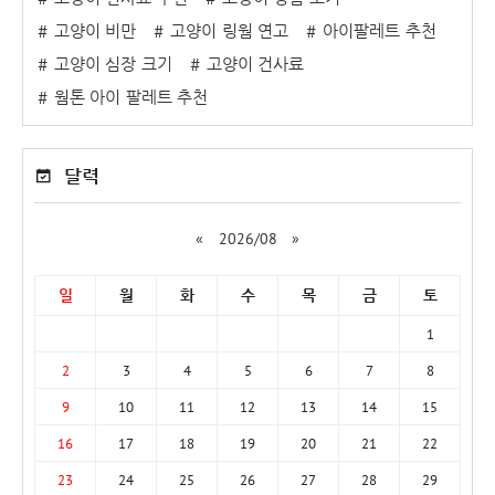
고양이 비만
고양이 링웜 연고
아이팔레트 추천
고양이 심장 크기
고양이 건사료
웜톤 아이 팔레트 추천
달력
«
2026/08
»
일
월
화
수
목
금
토
1
2
3
4
5
6
7
8
9
10
11
12
13
14
15
16
17
18
19
20
21
22
23
24
25
26
27
28
29