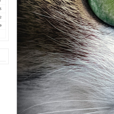
8
5
2
9