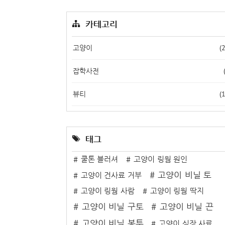
카테고리
(
고양이
잡학사전
(
뷰티
태그
쿨톤 블러셔
고양이 링웜 원인
고양이 비닐 토
고양이 건사료 거부
고양이 링웜 사람
고양이 링웜 딱지
고양이 비닐 구토
고양이 비닐 끈
고양이 비닐 봉투
고양이 심장 사료