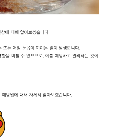
!
현상에 대해 알아보겠습니다.
 또는 매일 눈꼽이 끼이는 일이 발생합니다.
영향을 미칠 수 있으므로, 이를 예방하고 관리하는 것이
.
 예방법에 대해 자세히 알아보겠습니다.