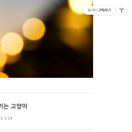
놀이터
구독하기
끼는 고양이
. 5. 24.