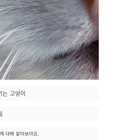
끼는 고양이
꼽
에 대해 알아보아요.