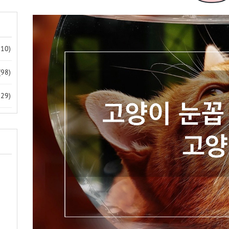
210)
(98)
129)