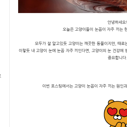
안녕하세요
오늘은 고양이들이 눈꼽이 자주 끼는 
모두가 잘 알고있듯 고양이는 깨끗한 동물이지만, 때로는
이렇듯 내 고양이 눈에 눈꼽 자주 끼인다면, 고양이의 눈 건강에 
중요합니다
료
이번 포스팅에서는 고양이 눈꼽이 자주 끼는 원인과