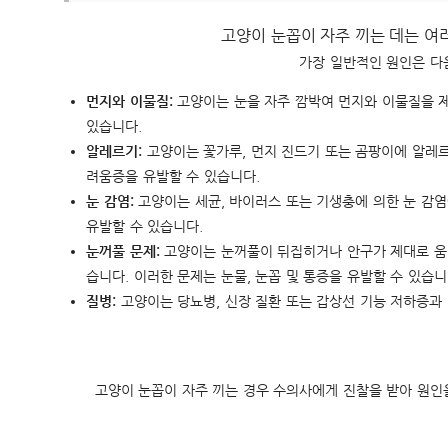
고양이 눈꼽이 자주 끼는 데는 여
가장 일반적인 원인은 다
먼지와 이물질:
고양이는 눈을 자주 깜박여 먼지와 이물질을 
있습니다.
알레르기:
고양이는 꽃가루, 먼지 진드기 또는 곰팡이에 알레르
려움증을 유발할 수 있습니다.
눈 감염:
고양이는 세균, 바이러스 또는 기생충에 의한 눈 감염에
유발할 수 있습니다.
눈꺼풀 문제:
고양이는 눈꺼풀이 뒤집히거나 안구가 제대로 움직
습니다. 이러한 문제는 눈물, 눈꼽 및 통증을 유발할 수 있습니
질병:
고양이는 당뇨병, 신장 질환 또는 갑상선 기능 저하증과
고양이 눈꼽이 자주 끼는 경우 수의사에게 진찰을 받아 원인